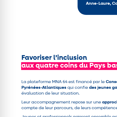
Anne-Laure, Co
Favoriser l’inclusion
aux
quatre
coins
du
Pays
ba
La plateforme MNA 64 est financé par le
Cons
Pyrénées-Atlantiques
qui confie
des jeunes ga
évaluation de leur situation.
Leur accompagnement repose sur une
approc
compte de leur parcours, de leurs compétences
Jeunes et professionnels agissent ensemble po