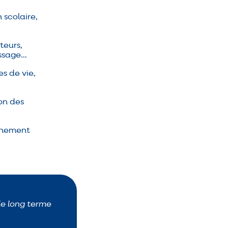
 scolaire,
teurs,
issage…
es de vie,
on des
gnement
le long terme