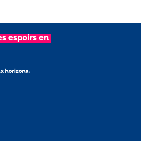
es
espoirs
en
 horizons.