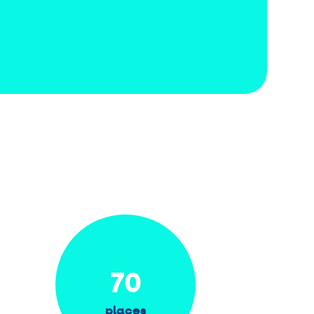
70
places