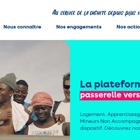
Au service de la dignité depuis plus 
Nous connaître
Nos engagements
Nos acti
La platefor
passerelle
vers
Logement. Apprentissage.
Mineurs Non Accompagnés
dispositif. Découvrez n