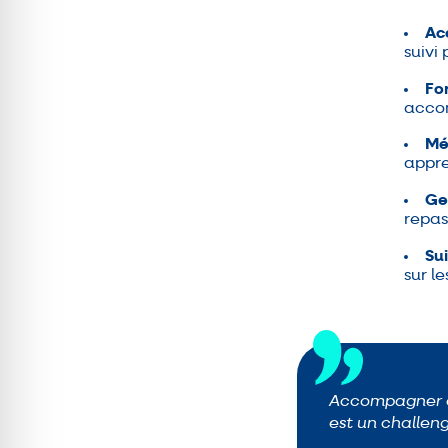
Ac
suivi
Fo
accom
Mé
appre
Ge
repas
Su
sur le
Accompagner ce
est un challen