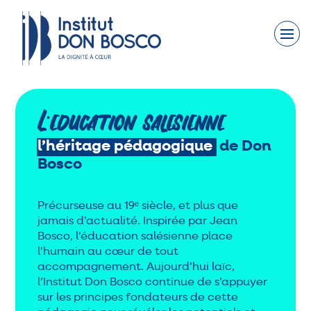
Faites un don
Nous connaître
Nos engagements
L’éducation salésienne
l’héritage
pédagogique
de Don
Nos actions
Bosco
Nous rejoindre
Précurseuse au 19ᵉ siècle, et plus que
jamais d’actualité. Inspirée par Jean
Nous soutenir
Bosco, l’éducation salésienne place
l’humain au cœur de tout
Contact
accompagnement. Aujourd’hui laïc,
l’Institut Don Bosco continue de s’appuyer
Actualités
sur les principes fondateurs de cette