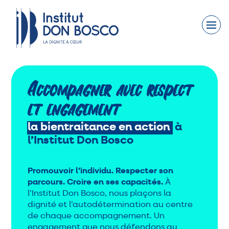
Faites un don
Nous connaître
Nos engagements
Accompagner avec respect
et engagement
Nos actions
la
bientraitance
en
action
à
Nous rejoindre
l’Institut Don Bosco
Nous soutenir
Promouvoir l’individu. Respecter son
parcours. Croire en ses capacités.
À
Contact
l’Institut Don Bosco, nous plaçons la
dignité et l’autodétermination au centre
Actualités
de chaque accompagnement. Un
engagement que nous défendons au