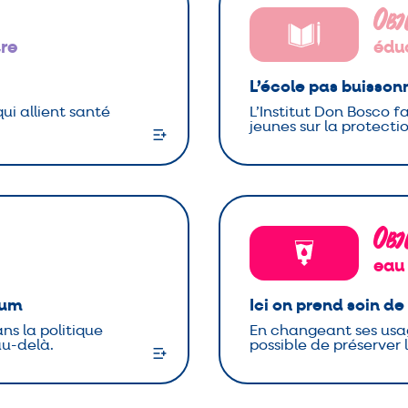
Obj
tre
édu
L’école pas buisson
ui allient santé
L’Institut Don Bosco fac
jeunes sur la protect
Obj
eau
ium
Ici on prend soin de
ns la politique
En changeant ses usage
au-delà.
possible de préserver 