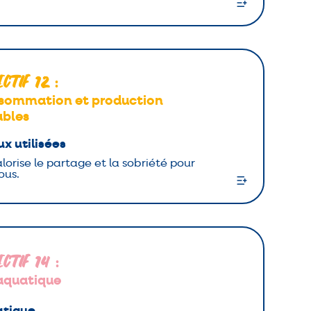
ectif 12
:
sommation et production
ables
x utilisées
alorise le partage et la sobriété pour
ous.
ectif 14
:
 aquatique
atique