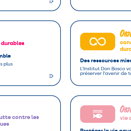
Obj
con
 durables
dur
emble
Des ressources mieu
s plus
L’Institut Don Bosco v
préserver l’avenir de t
Obj
lutte contre les
vie
ues
Protéger la vie aqu