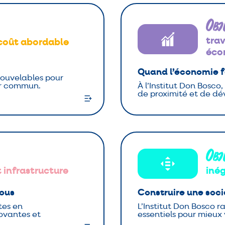
Obj
trav
 coût abordable
éco
Quand l’économie fa
enouvelables pour
ir commun.
À l’Institut Don Bosco,
de proximité et de d
Obj
t infrastructure
inég
tous
Construire une soci
tes en
L’Institut Don Bosco ra
novantes et
essentiels pour mieux