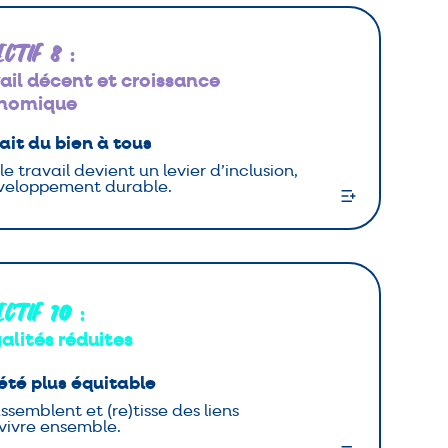
ectif 8
:
ail décent et croissance
nomique
it du bien à tous
 le travail devient un levier d’inclusion,
éveloppement durable.
ectif 10
:
alités réduites
été plus équitable
ssemblent et (re)tisse des liens
 vivre ensemble.