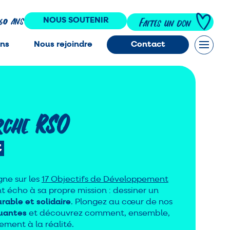
160 ans
NOUS SOUTENIR
Faites un don
ons
Nous rejoindre
Contact
rche RSO
t
gne sur les
17 Objectifs de Développement
nt écho à sa propre mission : dessiner un
durable
et
solidaire
. Plongez au cœur de nos
quantes
et découvrez comment, ensemble,
ment à la réalité.