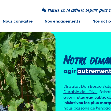
Au service de la dignité depuis plus 
Nous connaître
Nos engagements
Nos acti
Notre déma
agir
autremen
L’Institut Don Bosco s’ali
Durable de l’ONU
, faisa
avenir
plus équitable, 
initiatives les plus mar
nous passons de l’engage