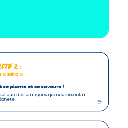
ectif 2
:
 « zéro »
t se plante et se savoure !
pplique des pratiques qui nourrissent à
planète.