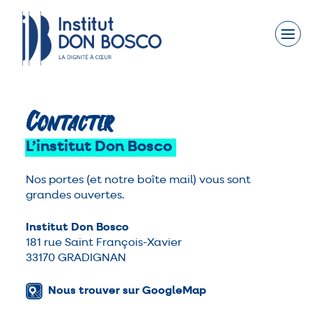
Faites un don
Nous connaître
Nos engagements
Contacter
L’institut
Don
Bosco
Nos actions
Nos portes (et notre boîte mail) vous sont
Nous rejoindre
grandes ouvertes.
Nous soutenir
Institut Don Bosco
181 rue Saint François-Xavier
33170 GRADIGNAN
Contact
Actualités
Nous trouver sur GoogleMap