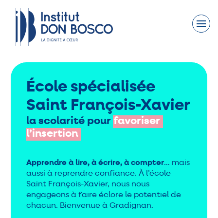
Faites un don
Nous connaître
Nos engagements
École spécialisée
Saint François-Xavier
Nos actions
la scolarité pour
favoriser
Nous rejoindre
l’insertion
Nous soutenir
Apprendre à lire, à écrire, à compter
… mais
aussi à reprendre confiance. À l’école
Contact
Saint François-Xavier, nous nous
engageons à faire éclore le potentiel de
Actualités
chacun. Bienvenue à Gradignan.