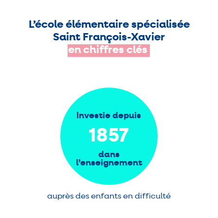
L’école élémentaire spécialisée
Saint François-Xavier
en
chiffres
clés
Investie depuis
1857
dans
l’enseignement
auprès des enfants en difficulté